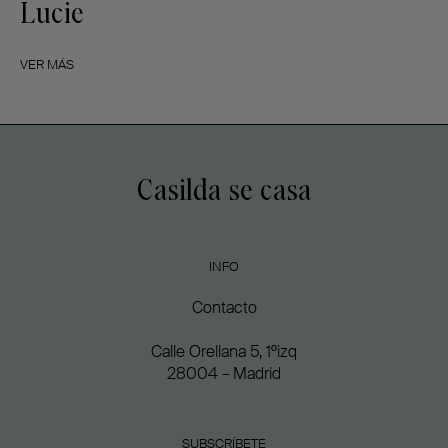
Lucie
VER MÁS
Casilda se casa
INFO
Contacto
Calle Orellana 5, 1ºizq
28004 – Madrid
SUBSCRÍBETE