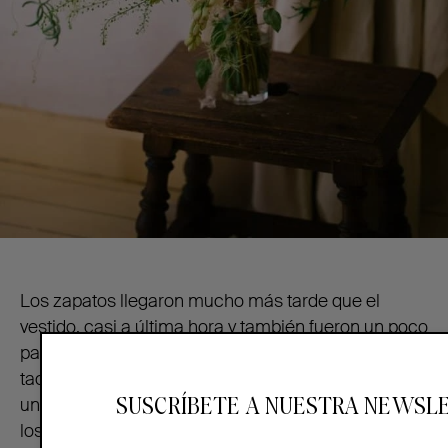
Los zapatos llegaron mucho más tarde que el
vestido, casi a última hora y también fueron un poco
patchwork; «Quería un zapato cerrado de punta y
tacón carrete pero con rollo y, finalmente, encontré
unos en
Uterqüe,
tenían una horma ideal. Luego
SUSCRÍBETE A NUESTRA NEWSL
los forramos de lino, les quitamos varias piezas, y