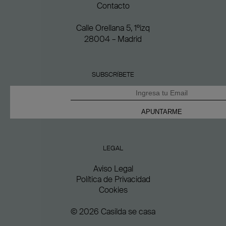
Contacto
Calle Orellana 5, 1ºizq
28004 – Madrid
SUBSCRÍBETE
LEGAL
Aviso Legal
Política de Privacidad
Cookies
© 2026 Casilda se casa