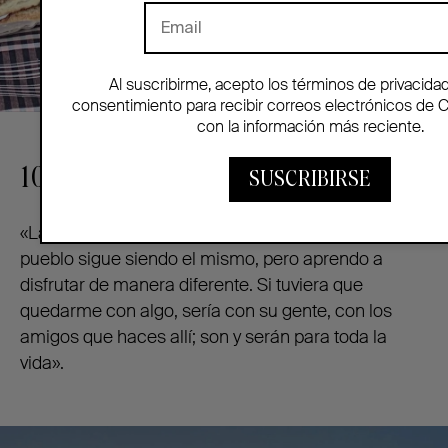
Al suscribirme, acepto los términos de privacida
consentimiento para recibir correos electrónicos de 
con la información más reciente.
10. Tu descubrimiento personal
SUSCRIBIRSE
«La verdad es que, a medida que pasan los años, el
pueblo sigue siendo el mismo, pero aprendo a
disfrutar de manera diferente. Si tuviera que
quedarme con algo, sería con su gente, con los
amigos que haces allí; son y serán para toda la
vida».