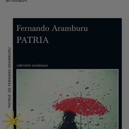
amistad
»
.