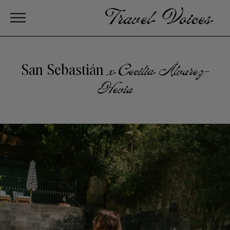
San Sebastián
x Cecilia Álvarez-
Hevia