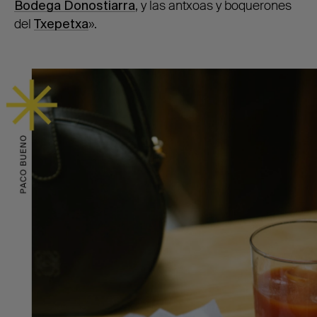
B
odega Donostiarra
, y las antxoas y boquerones
del
Txepetxa
»
.