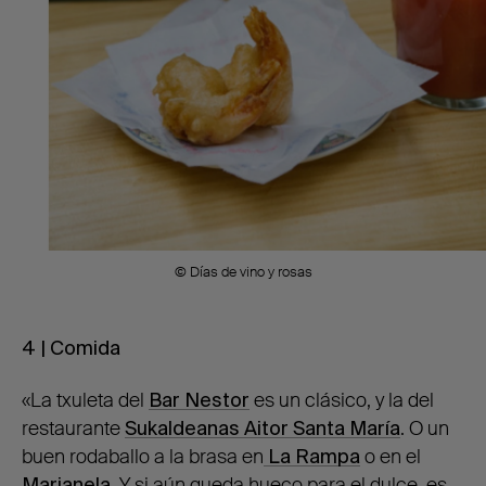
© Días de vino y rosas
4 | Comida
«La txuleta del
Bar Nestor
es un clásico, y la del
restaurante
Sukaldeanas Aitor Santa María
. O un
buen rodaballo a la brasa en
La Rampa
o en el
Marianela
.
Y si aún queda hueco para el dulce, es