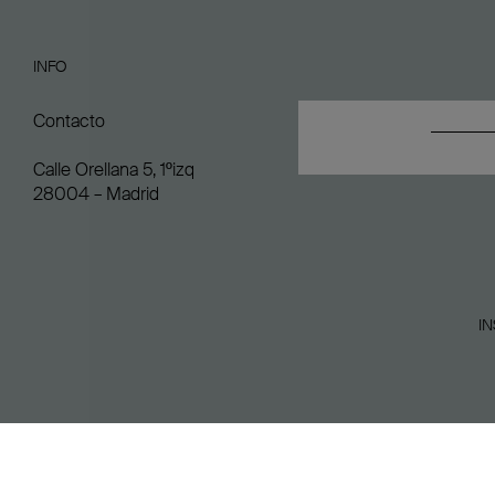
INFO
Contacto
Calle Orellana 5, 1ºizq
28004 – Madrid
I