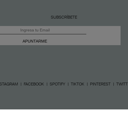
SUBSCRÍBETE
NSTAGRAM
FACEBOOK
SPOTIFY
TIKTOK
PINTEREST
TWITT