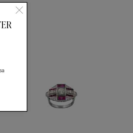
TER
sa