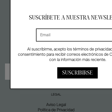
INFO
SUSCRÍBETE A NUESTRA NEWSL
Contacto
Calle Orellana 5, 1ºizq
28004 – Madrid
Al suscribirme, acepto los términos de privacida
consentimiento para recibir correos electrónicos de 
SUBSCRÍBETE
con la información más reciente.
SUSCRIBIRSE
LEGAL
Aviso Legal
Política de Privacidad