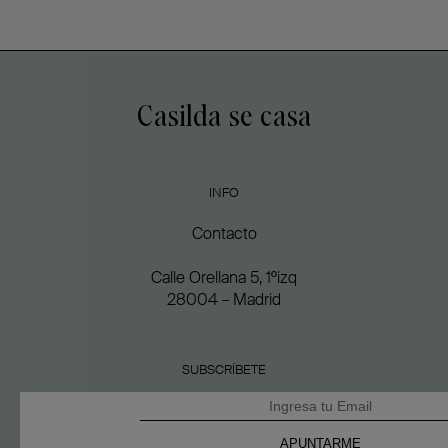
Casilda se casa
INFO
Contacto
Calle Orellana 5, 1ºizq
28004 – Madrid
SUBSCRÍBETE