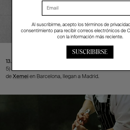
Al suscribirme, acepto los términos de privacida
consentimiento para recibir correos electrónicos de 
con la información más reciente.
SUSCRIBIRSE
13. Cenar en
Il Colombo
(calle Hermanos Bécquer,
5) auténtica comida veneciana. Los fundadores
de
Xemei
en Barcelona, llegan a Madrid.