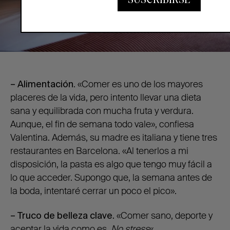
– Alimentación
. «Comer es uno de los mayores
placeres de la vida, pero intento llevar una dieta
sana y equilibrada con mucha fruta y verdura.
Aunque, el fin de semana todo vale», confiesa
Valentina. Además, su madre es italiana y tiene tres
restaurantes en Barcelona. «Al tenerlos a mi
disposición, la pasta es algo que tengo muy fácil a
lo que acceder. Supongo que, la semana antes de
la boda, intentaré cerrar un poco el pico».
– Truco de belleza clave.
«Comer sano, deporte y
aceptar la vida como es.
No stress
«.