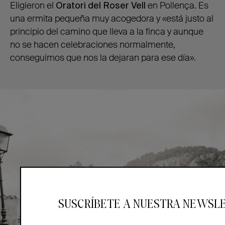
Eligieron el
Oratori del Roser Vell
en Pollença. Es
una ermita pequeña muy acogedora y «está justo al
principio del camino que lleva a la finca y aunque
no se hacen celebraciones normalmente,
conseguimos que nos la dejaran para ese día».
SUSCRÍBETE A NUESTRA NEWSL