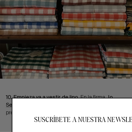
10. Empieza ya a vestir de lino.
En la firma
Jo
Sephine
acaban de sacar una nueva selección de
prendas en este tejido.
SUSCRÍBETE A NUESTRA NEWSL